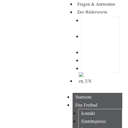
Fragen & Antworten
Der Bäderverein
Ehrensache
Ehrenamt
Satzung des
Vereins
Der Vorstand
Mitgliederbriefe
Protokolle
Startseite
Das Freibad
kontakt
Eintrittspreise