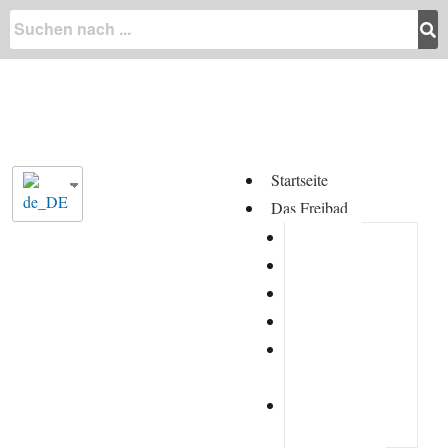
Startseite
Das Freibad
kontakt
Eintrittspreise
Lage
Veranstaltungen
damals-und-
heute
Haus- und
Badeordnung